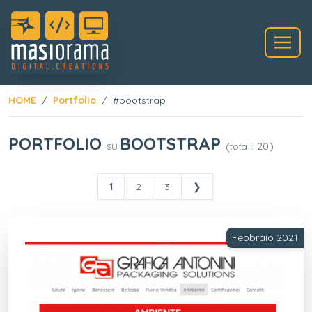
HOME
Portfolio
#bootstrap
PORTFOLIO
BOOTSTRAP
(totali: 20)
SU
1
2
3
❯
Febbraio 2021