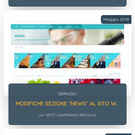
Maggio 2018
SERVIZIO
MODIFICHE SEZIONE "NEWS" AL SITO WEB BING EATING DISORDERS E GDPR
per
DOTT. LANFRANCO ROVIGLIO