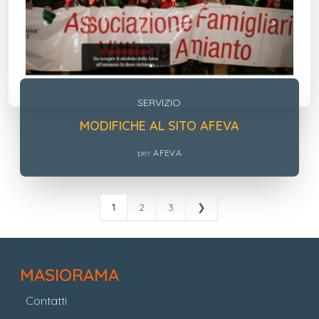
SERVIZIO
MODIFICHE AL SITO AFEVA
per
AFEVA
1
2
3
❯
MASIORAMA
Contatti