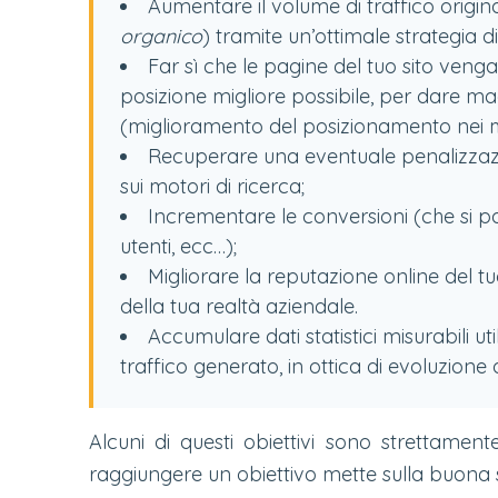
Aumentare il volume di traffico origina
organico
) tramite un’ottimale strategia d
Far sì che le pagine del tuo sito veng
posizione migliore possibile, per dare mag
(miglioramento del posizionamento nei mo
Recuperare una eventuale penalizzazio
sui motori di ricerca;
Incrementare le conversioni (che si parl
utenti, ecc…);
Migliorare la reputazione online del tuo
della tua realtà aziendale.
Accumulare dati statistici misurabili ut
traffico generato, in ottica di evoluzione 
Alcuni di questi obiettivi sono strettament
raggiungere un obiettivo mette sulla buona 