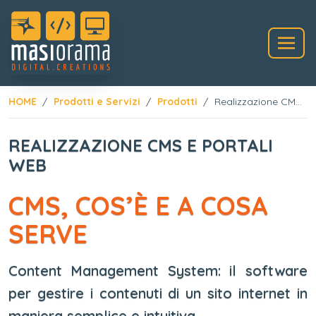
HOME
Prodotti e Servizi
Prodotti
Realizzazione CMS e portali web
REALIZZAZIONE CMS E PORTALI
WEB
CMS, COS’È E A COSA
SERVE
Content Management System: il software
per gestire i contenuti di un sito internet in
maniera semplice e intuitiva.