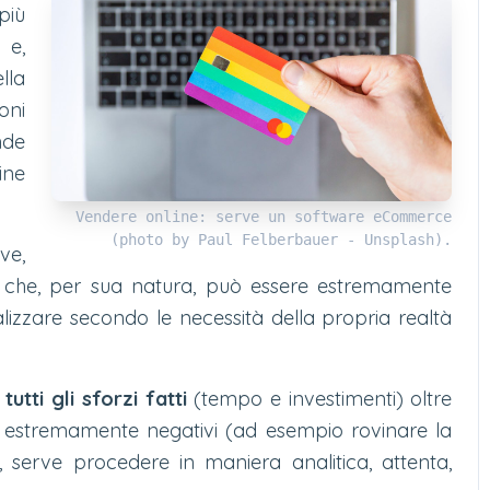
più
 e,
lla
oni
nde
ine
Vendere online: serve un software eCommerce
(photo by Paul Felberbauer - Unsplash).
ve,
 che, per sua natura, può essere estremamente
lizzare secondo le necessità della propria realtà
tutti gli sforzi fatti
(tempo e investimenti) oltre
rali estremamente negativi (ad esempio rovinare la
, serve procedere in maniera analitica, attenta,