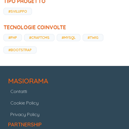
TIPO PROGETTO
#SVILUPPO
TECNOLOGIE COINVOLTE
#PHP
#CRAFTCMS
#MYSQL
#TWIG
#BOOTSTRAP
MASIORAMA
Contatti
Cookie Policy
Privacy Policy
PARTNERSHIP