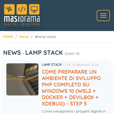
HOME
News
#lamp stack
NEWS
LAMP STACK
-
(totali: 6)
LAMP STACK
17:24, 15 febbraio 2022
COME PREPARARE UN
AMBIENTE DI SVILUPPO
PHP COMPLETO SU
WINDOWS 10 (WSL2 +
DOCKER + DEVILBOX +
XDEBUG) - STEP 5
Come sviluppiamo i progetti digitali in