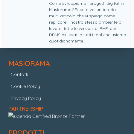
Come sviluppiamo i progetti digitali in
Masiorama? Ecco a voi un tutorial
multi-articolo che vi spiega come
replicare il nostro stesso ambiente di
lavoro: tutte le versioni di PHP, dei
DBMS più usati e tutti i tool che usiamo
quotidianamente.
MASIORAMA
Contatti
Cookie Policy
Privacy Policy
PARTNERSHIP
PRODOTTI