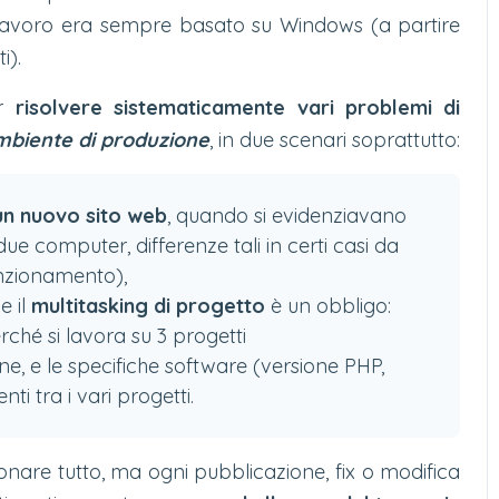
di lavoro era sempre basato su Windows (a partire
i).
er
risolvere sistematicamente vari problemi di
mbiente di produzione
, in due scenari soprattutto:
 un nuovo sito web
, quando si evidenziavano
due computer, differenze tali in certi casi da
funzionamento),
e il
multitasking di progetto
è un obbligo:
ché si lavora su 3 progetti
 e le specifiche software (versione PHP,
i tra i vari progetti.
ionare tutto, ma ogni pubblicazione, fix o modifica