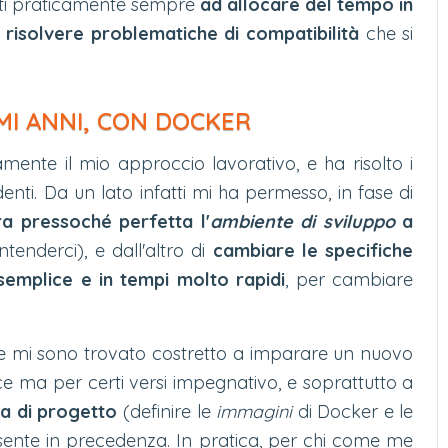
etti praticamente sempre
ad allocare del tempo in
 risolvere problematiche di compatibilità
che si
IMI ANNI, CON DOCKER
ente il mio approccio lavorativo, e ha risolto i
enti. Da un lato infatti mi ha permesso, in fase di
ra pressoché perfetta l'
ambiente di sviluppo
a
intenderci), e dall'altro di
cambiare le specifiche
semplice e in tempi molto rapidi
, per cambiare
e mi sono trovato costretto a imparare un nuovo
ice ma per certi versi impegnativo, e soprattutto a
a di progetto
(definire le
immagini
di Docker e le
sente in precedenza. In pratica, per chi come me