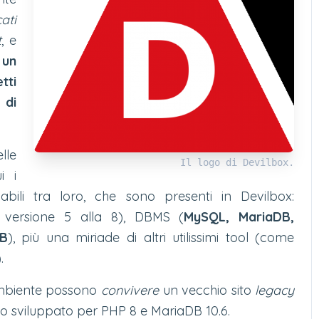
cati
t
, e
 un
tti
 di
lle
Il logo di Devilbox.
i i
abili tra loro, che sono presenti in Devilbox:
 versione 5 alla 8), DBMS (
MySQL, MariaDB,
DB
), più una miriade di altri utilissimi tool (come
.
 ambiente possono
convivere
un vecchio sito
legacy
to sviluppato per PHP 8 e MariaDB 10.6.