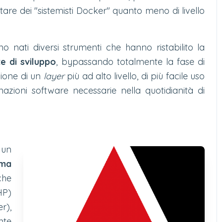
iventare dei "sistemisti Docker" quanto meno di livello
o nati diversi strumenti che hanno ristabilito la
e di sviluppo
, bypassando totalmente la fase di
zione di un
layer
più ad alto livello, di più facile uso
nazioni software necessarie nella quotidianità di
 un
rma
che
HP)
r),
nte