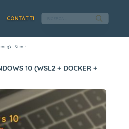
CONTATTI
ebug) - Step 4
NDOWS 10 (WSL2 + DOCKER +