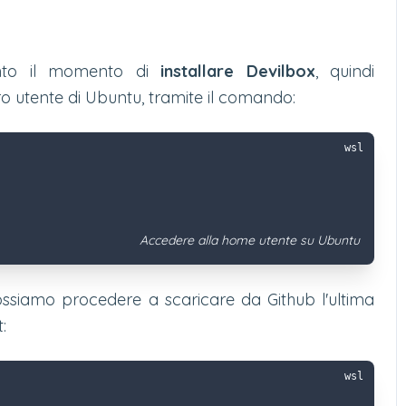
unto il momento di
installare Devilbox
, quindi
 utente di Ubuntu, tramite il comando:
wsl
Accedere alla home utente su Ubuntu
ossiamo procedere a scaricare da Github l'ultima
:
wsl