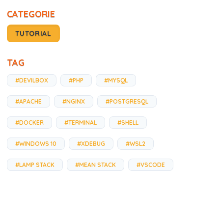
CATEGORIE
TUTORIAL
TAG
#DEVILBOX
#PHP
#MYSQL
#APACHE
#NGINX
#POSTGRESQL
#DOCKER
#TERMINAL
#SHELL
#WINDOWS 10
#XDEBUG
#WSL2
#LAMP STACK
#MEAN STACK
#VSCODE