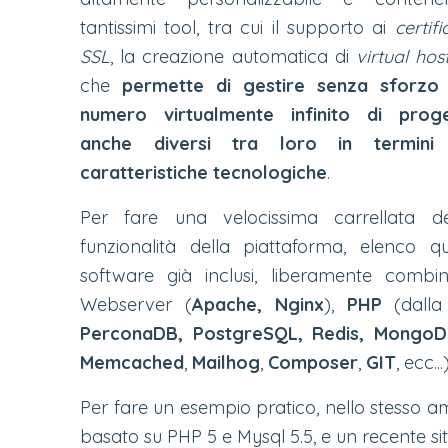
tantissimi tool, tra cui il supporto ai
certifi
SSL
, la creazione automatica di
virtual hos
che
permette di gestire senza sforzo
numero virtualmente infinito di proge
anche diversi tra loro in termini
caratteristiche tecnologiche
.
Per fare una velocissima carrellata de
funzionalità della piattaforma, elenco qu
software già inclusi, liberamente combin
Webserver (
Apache, Nginx
),
PHP
(dalla
PerconaDB, PostgreSQL, Redis, Mongo
Memcached
,
Mailhog
,
Composer
,
GIT
, ecc...)
Per fare un esempio pratico, nello stesso
basato su PHP 5 e Mysql 5.5, e un recente si