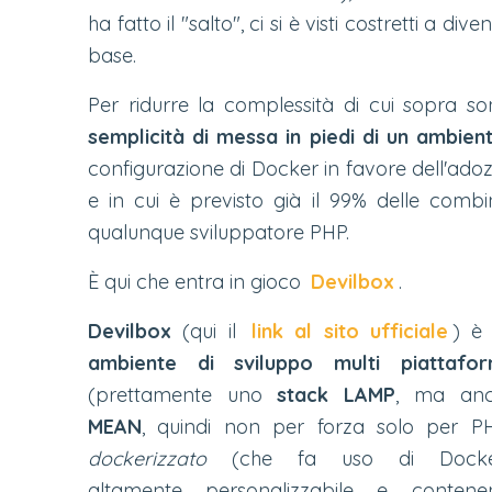
ha fatto il "salto", ci si è visti costretti a d
base.
Per ridurre la complessità di cui sopra son
semplicità di messa in piedi di un ambient
configurazione di Docker in favore dell'ado
e in cui è previsto già il 99% delle combi
qualunque sviluppatore PHP.
È qui che entra in gioco
Devilbox
.
Devilbox
(qui il
link al sito ufficiale
) è
ambiente di sviluppo multi piattafo
(prettamente uno
stack LAMP
, ma an
MEAN
, quindi non per forza solo per P
dockerizzato
(che fa uso di Docke
altamente personalizzabile e contene