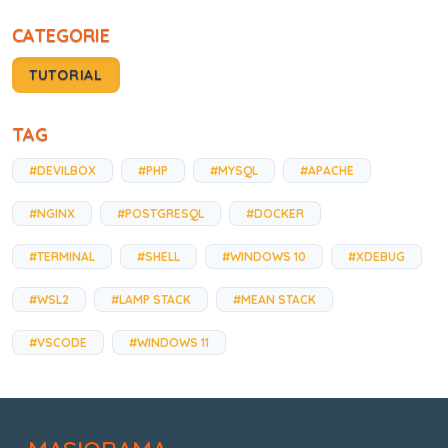
CATEGORIE
TUTORIAL
TAG
#DEVILBOX
#PHP
#MYSQL
#APACHE
#NGINX
#POSTGRESQL
#DOCKER
#TERMINAL
#SHELL
#WINDOWS 10
#XDEBUG
#WSL2
#LAMP STACK
#MEAN STACK
#VSCODE
#WINDOWS 11