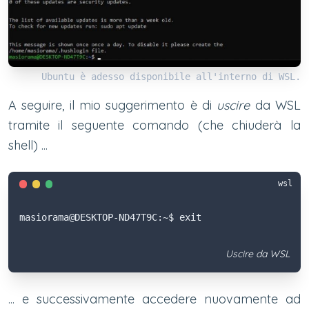
Ubuntu è adesso disponibile all'interno di WSL.
A seguire, il mio suggerimento è di
uscire
da WSL
tramite il seguente comando (che chiuderà la
shell) ...
wsl
masiorama@DESKTOP-ND47T9C:~$ exit
Uscire da WSL
... e successivamente accedere nuovamente ad