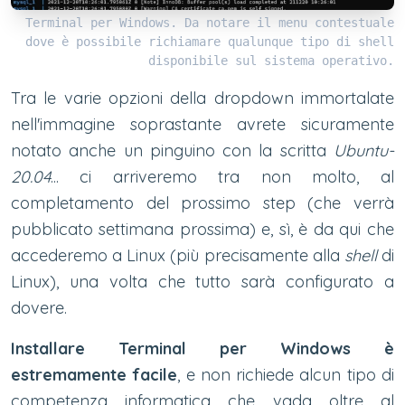
Terminal per Windows. Da notare il menu contestuale
dove è possibile richiamare qualunque tipo di shell
disponibile sul sistema operativo.
Tra le varie opzioni della dropdown immortalate
nell'immagine soprastante avrete sicuramente
notato anche un pinguino con la scritta
Ubuntu-
20.04
... ci arriveremo tra non molto, al
completamento del prossimo step (che verrà
pubblicato settimana prossima) e, sì, è da qui che
accederemo a Linux (più precisamente alla
shell
di
Linux), una volta che tutto sarà configurato a
dovere.
Installare Terminal per Windows è
estremamente facile
, e non richiede alcun tipo di
competenza informatica che vada oltre al