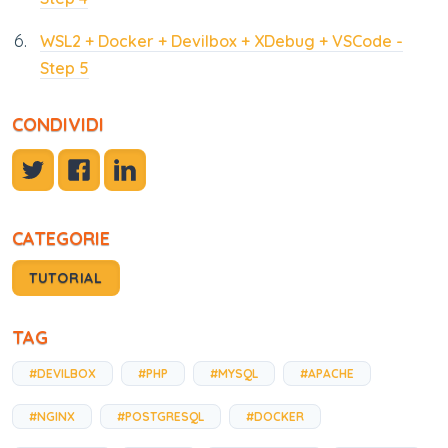
WSL2 + Docker + Devilbox + XDebug + VSCode -
Step 5
CONDIVIDI
CATEGORIE
TUTORIAL
TAG
#DEVILBOX
#PHP
#MYSQL
#APACHE
#NGINX
#POSTGRESQL
#DOCKER