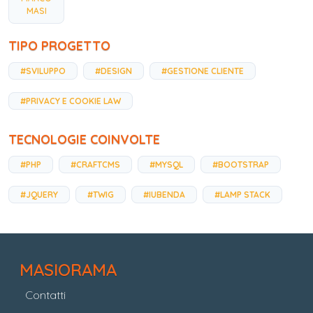
MASI
TIPO PROGETTO
#SVILUPPO
#DESIGN
#GESTIONE CLIENTE
#PRIVACY E COOKIE LAW
TECNOLOGIE COINVOLTE
#PHP
#CRAFTCMS
#MYSQL
#BOOTSTRAP
#JQUERY
#TWIG
#IUBENDA
#LAMP STACK
MASIORAMA
Contatti