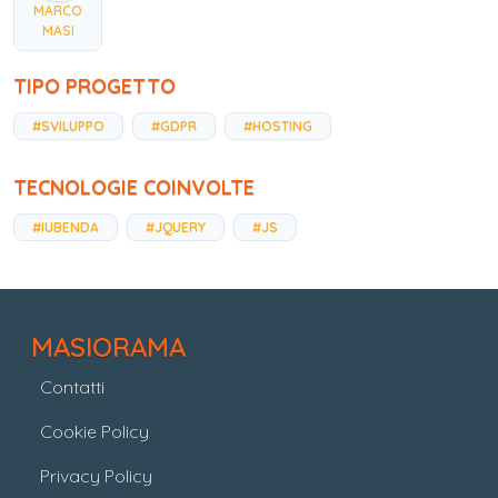
MARCO
MASI
TIPO PROGETTO
#SVILUPPO
#GDPR
#HOSTING
TECNOLOGIE COINVOLTE
#IUBENDA
#JQUERY
#JS
MASIORAMA
Contatti
Cookie Policy
Privacy Policy