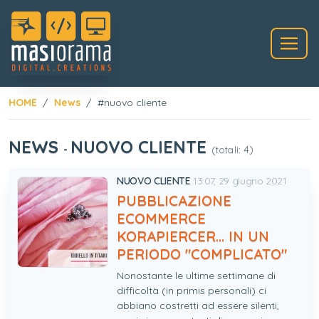
HOME
News
#nuovo cliente
NEWS
NUOVO CLIENTE
-
(totali: 4)
NUOVO CLIENTE
13:07, 29 giugno 2021
PUBBLICAZIONE
ECOMMERCE
KORAPIERCER... IN UN
PERIODO "COMPLICATO"
Nonostante le ultime settimane di
difficoltà (in primis personali) ci
abbiano costretti ad essere silenti,