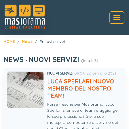
HOME
News
#nuovi servizi
NEWS
NUOVI SERVIZI
-
(totali: 3)
NUOVI SERVIZI
09:04, 22 gennaio 2021
LUCA SPERLARI NUOVO
MEMBRO DEL NOSTRO
TEAM!
Forze fresche per Masiorama: Luca
Sperlari si unisce al team e aggiunge
la sua professionalità e le sue
molteplici competenze al servizio dei
nostri Clienti, attuali e futuri.