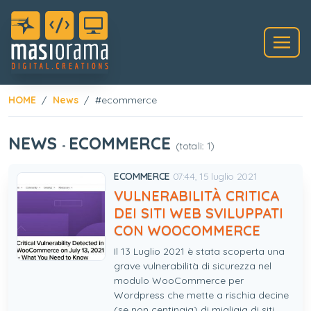
HOME
News
#ecommerce
NEWS
ECOMMERCE
-
(totali: 1)
ECOMMERCE
07:44, 15 luglio 2021
VULNERABILITÀ CRITICA
DEI SITI WEB SVILUPPATI
CON WOOCOMMERCE
Il 13 Luglio 2021 è stata scoperta una
grave vulnerabilità di sicurezza nel
modulo WooCommerce per
Wordpress che mette a rischia decine
(se non centinaia) di migliaia di siti