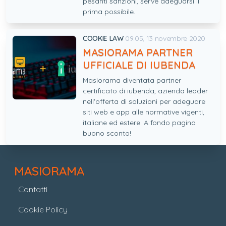
pesanti sanzioni, serve adeguarsi il
prima possibile.
COOKIE LAW
09:05, 13 novembre 2020
MASIORAMA PARTNER
UFFICIALE DI IUBENDA
Masiorama diventata partner
certificato di iubenda, azienda leader
nell'offerta di soluzioni per adeguare
siti web e app alle normative vigenti,
italiane ed estere. A fondo pagina
buono sconto!
MASIORAMA
Contatti
Cookie Policy