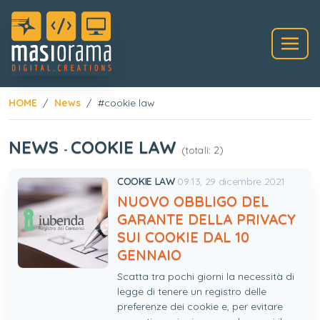
HOME
News
#cookie law
NEWS
COOKIE LAW
-
(totali: 2)
COOKIE LAW
09:13, 29 dicembre 2021
NUOVO OBBLIGO DEL
GARANTE DELLA PRIVACY
SUI COOKIE DAL 10
GENNAIO
Scatta tra pochi giorni la necessità di
legge di tenere un registro delle
preferenze dei cookie e, per evitare